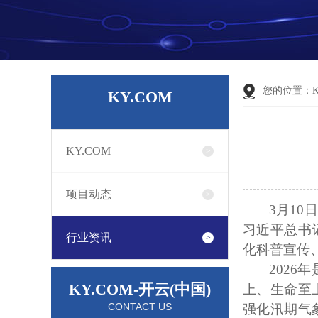
您的位置：
KY.COM
KY.COM
项目动态
3月1
习近平总书
行业资讯
化科普宣传
202
KY.COM-开云(中国)
上、生命至
CONTACT US
强化汛期气