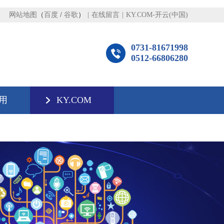
网站地图
（
百度
/
谷歌
）
|
在线留言
|
KY.COM-开云(中国)
0731-81671998
0512-66806280
用
KY.COM