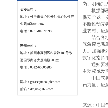
岗、明确到
长沙公司：
根据部
保安全这一
地址：长沙市天心区长沙天心软件产
不断推动完
业园B座803-804
业农村、应
电话：0731-81671998
结合各
气象应急观
苏州公司：
力。加强极
地址：苏州市高新区科发路101号致
数字化指挥
远国际商务大厦南楼503室
通知要
电话：0512-66806280
主动权威发
中国气
网址：greaseguncoupler.com
员力量、应
邮箱：dmgis@163.com
来源：中国