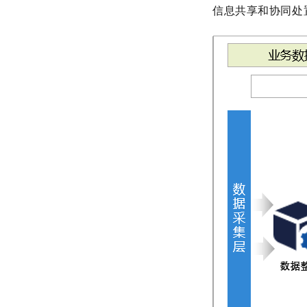
信息共享和协同处