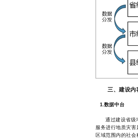
三、建设内
1.数据中台
通过建设省级地灾
服务进行地质灾害
区域范围内的社会