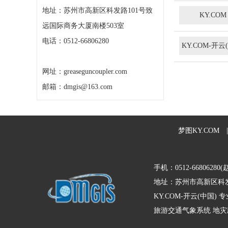
地址：苏州市高新区科发路101号致
KY.COM
远国际商务大厦南楼503室
电话：0512-66806280
KY.COM-开云
网址：greaseguncoupler.com
邮箱：dmgis@163.com
梦图KY.COM
|
手机：0512-66806280(
地址：苏州市高新区科发
KY.COM-开云(中国
旅游交通气象系统
地灾