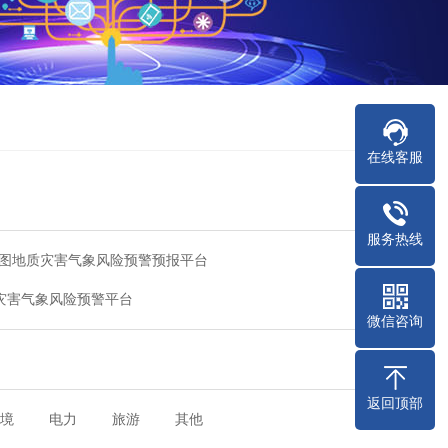
在线客服
服务热线
图地质灾害气象风险预警预报平台
灾害气象风险预警平台
微信咨询
返回顶部
境
电力
旅游
其他