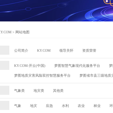
KY.COM
>
网站地图
公司简介
KY.COM
领导关怀
资质荣誉
KY.COM-开云(中国)
梦图智慧气象现代化服务平台
梦
梦图地质灾害风险双控智慧服务平台
梦图省市县三级地质
气象类
地灾类
其他类
气象
地灾
应急
水利
农业
林业
环