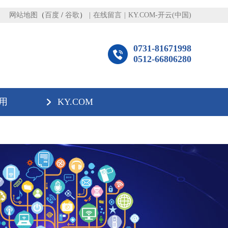
网站地图
（
百度
/
谷歌
）
|
在线留言
|
KY.COM-开云(中国)
0731-81671998
0512-66806280
用
KY.COM