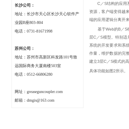
C／S结构的应用系
长沙公司：
资源，客户端变得越来
地址：长沙市天心区长沙天心软件产
端的应用逻辑分离开
业园B座803-804
基于Web的B／S模
电话：0731-81671998
层C／S模型。特别
系统的开发要求和系
苏州公司：
作量，维护数据的完整
地址：苏州市高新区科发路101号致
建立3层C／S模式的高
远国际商务大厦南楼503室
具体功能如图2所示。
电话：0512-66806280
网址：greaseguncoupler.com
邮箱：dmgis@163.com